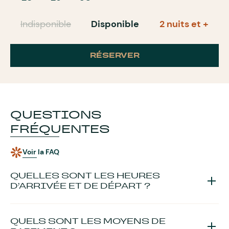
Indisponible
Disponible
2 nuits et +
RÉSERVER
QUESTIONS
FRÉQUENTES
Voir la FAQ
QUELLES SONT LES HEURES
D’ARRIVÉE ET DE DÉPART ?
La remise des clés se fait
à partir de 16h et jusqu’à 18h
. Si
vous pensez arriver après 18h, merci de nous communiquer
QUELS SONT LES MOYENS DE
votre créneau horaire afin que nous puissions organiser votre