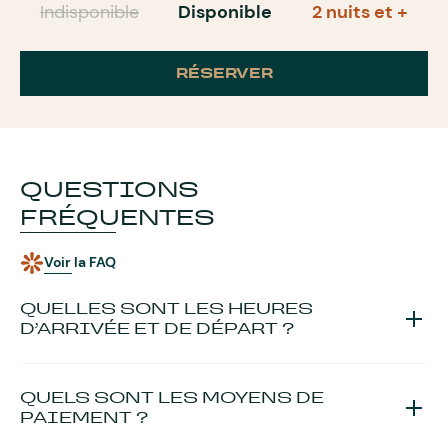
Indisponible
Disponible
2 nuits et +
RÉSERVER
QUESTIONS
FRÉQUENTES
Voir la FAQ
QUELLES SONT LES HEURES
D’ARRIVÉE ET DE DÉPART ?
La remise des clés se fait
à partir de 16h et jusqu’à 18h
. Si
vous pensez arriver après 18h, merci de nous communiquer
QUELS SONT LES MOYENS DE
votre créneau horaire afin que nous puissions organiser votre
PAIEMENT ?
arrivée dans les meilleures conditions.