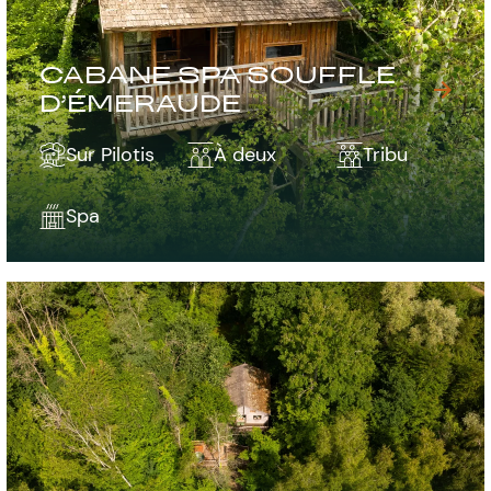
CABANE SPA SOUFFLE
D’ÉMERAUDE
Sur Pilotis
À deux
Tribu
Spa