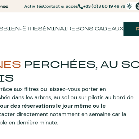
nes
Activités
Contact & accès
+33 (0)3 60 19 49 76
S
BIEN-ÊTRE
SÉMINAIRE
BONS CADEAUX
NES
PERCHÉES, AU S
IS
râce aux filtres ou laissez-vous porter en
ée dans les arbres, au sol ou sur pilotis au bord de
our des réservations le jour même ou le
ntacter directement notamment en semaine car la
ible en dernière minute.