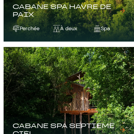
CABANE SPA HAVRE DE
PAIX
Perchée
À deux
Spa
CABANE SPA SEPTIEME
CIEL