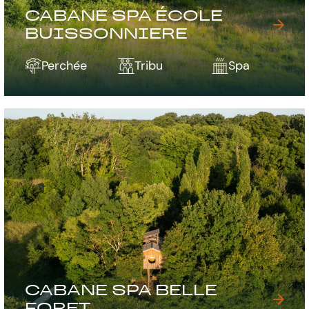
CABANE SPA ÉCOLE
BUISSONNIERE
Perchée
Tribu
Spa
CABANE SPA BELLE
FORET