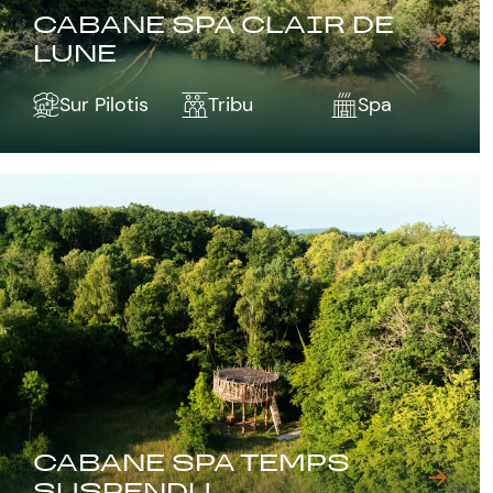
CABANE SPA CLAIR DE
LUNE
Sur Pilotis
Tribu
Spa
CABANE SPA TEMPS
SUSPENDU