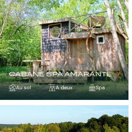
CABANE SPA AMARANTE
Au sol
À deux
Spa