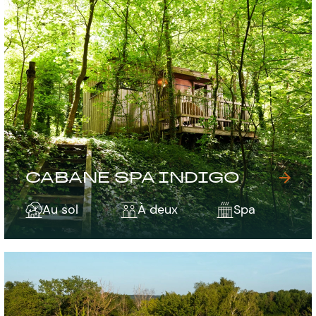
CABANE SPA INDIGO
Au sol
À deux
Spa