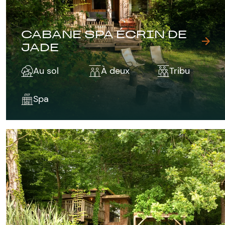
CABANE SPA ÉCRIN DE
JADE
Au sol
À deux
Tribu
Spa