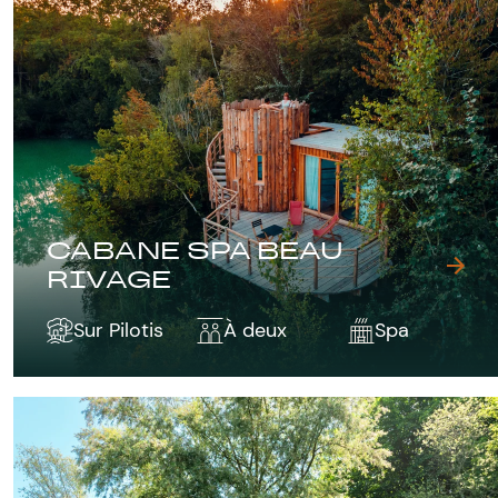
CABANE SPA BEAU
RIVAGE
Sur Pilotis
À deux
Spa