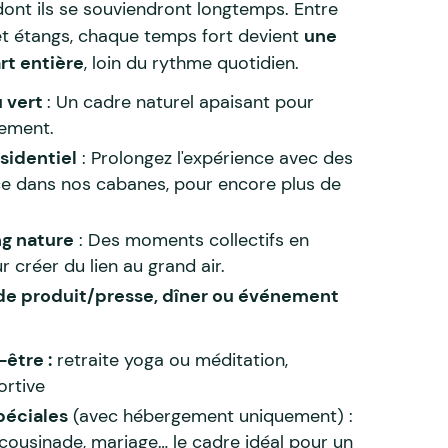
ont ils se souviendront longtemps. Entre
s et étangs, chaque temps fort devient
une
rt entière
, loin du rythme quotidien.
u vert
: Un cadre naturel apaisant pour
rement.
sidentiel
: Prolongez l'expérience avec des
ace dans nos cabanes, pour encore plus de
.
ng nature
: Des moments collectifs en
r créer du lien au grand air.
e produit/presse, dîner ou événement
-être :
retraite yoga ou méditation,
ortive
péciales
(avec hébergement uniquement) :
 cousinade, mariage… le cadre idéal pour un