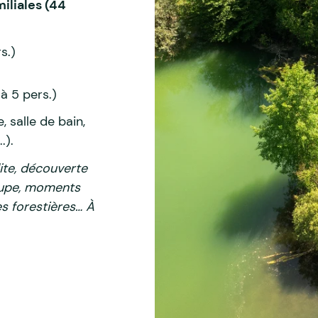
iliales (44
s.)
à 5 pers.)
e, salle de bain,
.).
ite, découverte
oupe, moments
s forestières… À