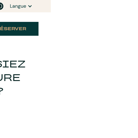
Langue
RÉSERVER
SIEZ
URE
?