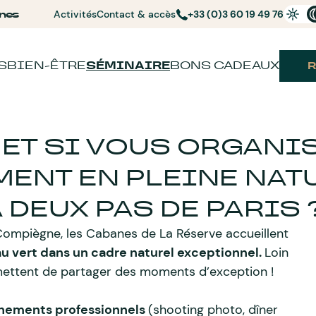
nes
Activités
Contact & accès
+33 (0)3 60 19 49 76
S
BIEN-ÊTRE
SÉMINAIRE
BONS CADEAUX
ET SI VOUS ORGANI
MENT EN PLEINE NAT
À DEUX PAS DE PARIS 
 Compiègne, les Cabanes de La Réserve accueillent
au vert dans un cadre naturel exceptionnel.
Loin
mettent de partager des moments d’exception !
nements professionnels
(shooting photo, dîner