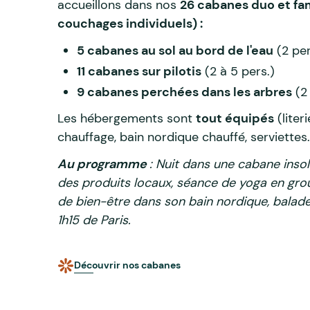
accueillons dans nos
26 cabanes duo et fam
couchages individuels) :
5
cabanes au sol au bord de l'eau
(2 per
11 cabanes sur pilotis
(2 à 5 pers.)
9 cabanes p
erchées dans les arbres
(2 
Les hébergements sont
tout équipés
(literi
chauffage, bain nordique chauffé, serviettes..
Au programme
: Nuit dans une cabane insol
des produits locaux, séance de yoga en gr
de bien-être dans son bain nordique, balade
1h15 de Paris.
Découvrir nos cabanes