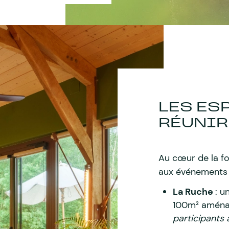
LES ES
RÉUNIR
Au cœur de la f
aux événements v
La Ruche
: u
100m² aménag
participants 