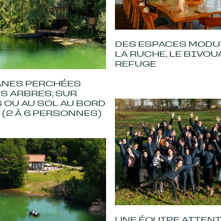
DES ESPACES MODUL
LA RUCHE, LE BIVOUA
REFUGE
ANES PERCHÉES
S ARBRES, SUR
 OU AU SOL AU BORD
U (2 À 6 PERSONNES)
UNE ÉQUIPE ATTEN