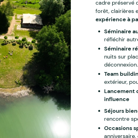
cadre préservé d
forêt, clairière
expérience à pa
Séminaire a
réfléchir aut
Séminaire ré
nuits sur pl
déconnexion
Team buildi
extérieur, pou
Lancement d
influence
Séjours bien
rencontre sp
Occasions s
anniversaire,