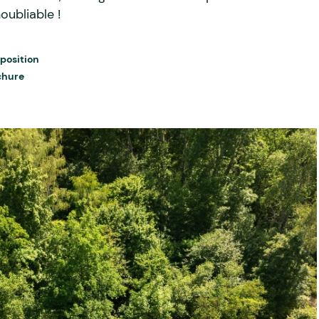
oubliable !
position
chure