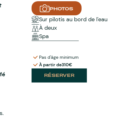
t
PHOTOS
Sur pilotis au bord de l'eau
À deux
Spa
Pas d'âge minimum
À partir de
310€
fé
RÉSERVER
s.