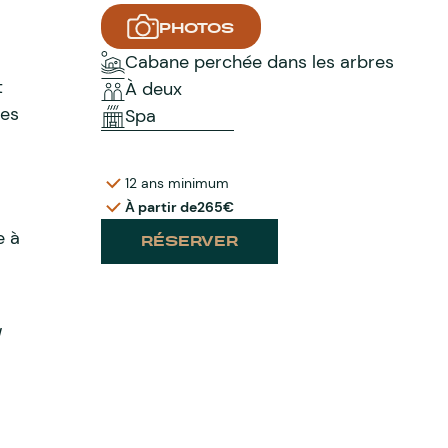
PHOTOS
Cabane perchée dans les arbres
t
À deux
les
Spa
12 ans minimum
À partir de
265€
e à
RÉSERVER