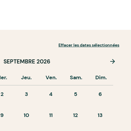
Effacer les dates sélectionnées
SEPTEMBRE 2026
er.
Jeu.
Ven.
Sam.
Dim.
2
3
4
5
6
9
10
11
12
13