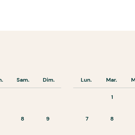
n.
Sam.
Dim.
Lun.
Mar.
M
1
8
9
7
8