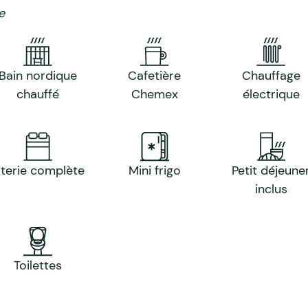
e
Bain nordique
Cafetière
Chauffage
chauffé
Chemex
électrique
iterie complète
Mini frigo
Petit déjeune
inclus
Toilettes