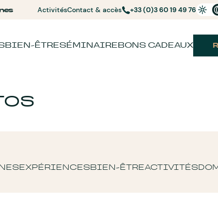
nes
Activités
Contact & accès
+33 (0)3 60 19 49 76
S
BIEN-ÊTRE
SÉMINAIRE
BONS CADEAUX
TOS
NES
EXPÉRIENCES
BIEN-ÊTRE
ACTIVITÉS
DO