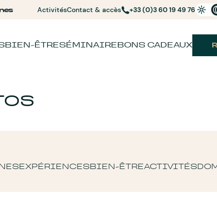
nes
Activités
Contact & accès
+33 (0)3 60 19 49 76
S
BIEN-ÊTRE
SÉMINAIRE
BONS CADEAUX
TOS
NES
EXPÉRIENCES
BIEN-ÊTRE
ACTIVITÉS
DO