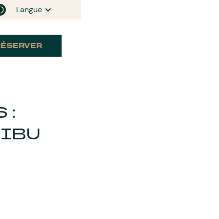
Langue
RÉSERVER
 :
RIBU