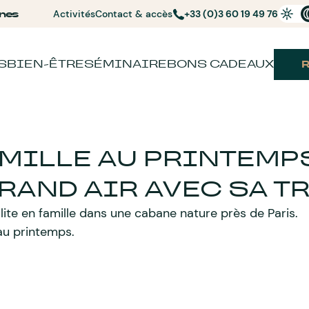
nes
Activités
Contact & accès
+33 (0)3 60 19 49 76
S
BIEN-ÊTRE
SÉMINAIRE
BONS CADEAUX
MILLE AU PRINTEMPS
RAND AIR AVEC SA T
lite en famille dans une cabane nature près de Paris.
 au printemps.